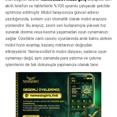
akıllı telefon ve tabletlerle %100 uyumlu çalışacak şekilde
optimize edilmiştir. Mobil tarayıcınıza güncel adresi
yazdığınızda, sistem sizi otomatik olarak mobil arayüze
yönlendirir. Bu arayüz, sınırlı veri kullanımıyla yüksek hız
sunarak donma veya kasma yaşamadan oyun oynamanızı
sağlar. Özellikle canlı casino oyunlarında anlık bahis alırken
mobil hızın avantajı, kazanç miktarınızı doğrudan
etkileyebilir. NemesisBet’in mobil dünyası, sadece oyun
oynamayı değil, aynı zamanda para yatırma ve çekme
işlemlerini de tek dokunuşla yapmanıza olanak tanır.