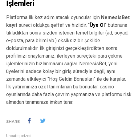
İşlemleri
Platforma ilk kez adım atacak oyuncular için
NemesisBet
kayıt
süreci oldukça şeffaf ve hızlıdır. “
Üye Ol
” butonuna
tıkladıktan sonra sizden istenen temel bilgiler (ad, soyad,
e-posta, para birimi vb.) eksiksiz bir şekilde
doldurulmalıdır. İlk girişinizi gerçekleştirdikten sonra
profilinizi onaylamanız, ilerleyen süreçteki para çekme
işlemlerinizin hızlanmasını sağlar. NemesisBet, yeni
üyelerini sadece kolay bir giriş süreciyle değil, aynı
zamanda etkileyici “Hoş Geldin Bonusları” ile de karşılar.
İlk yatırımınıza özel tanımlanan bu bonuslar, casino
oyunlarında daha fazla çevrim yapmanıza ve platformu risk
almadan tanımanıza imkan tanır.
SHARE
Uncategorized