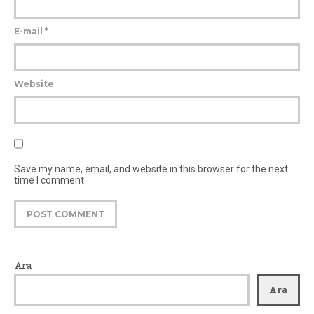
E-mail
*
Website
Save my name, email, and website in this browser for the next
time I comment
Ara
Ara