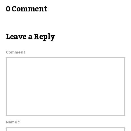
0 Comment
Leave a Reply
Comment
Name
*