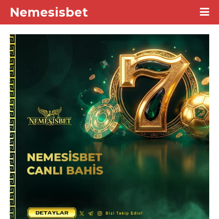
Nemesisbet