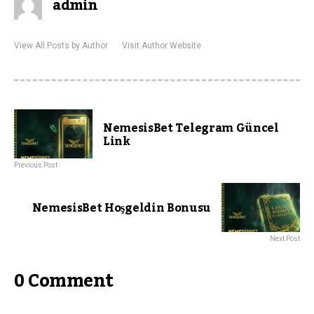
admin
View All Posts by Author
Visit Author Website
NemesisBet Telegram Güncel
Link
Previous Post
NemesisBet Hoşgeldin Bonusu
Next Post
0 Comment