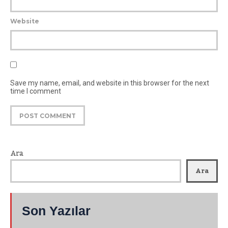
Website
Save my name, email, and website in this browser for the next
time I comment
Ara
Ara
Son Yazılar