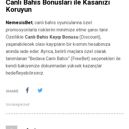
Canlı Bahis Bonusları ile Kasanızı
Koruyun
NemesisBet
, canlı bahis oyuncularına özel
promosyonlarla risklerini minimize etme şansı tanır.
Özellikle
Canlı Bahis Kayıp Bonusu
(Discount),
yaşanabilecek olası kayıpların bir kısmını hesabınıza
anında iade eder. Ayrıca, belirli maçlara özel olarak
tanımlanan “Bedava Canlı Bahis” (FreeBet) seçenekleri ile
kendi bakiyenize dokunmadan yüksek kazançlar
hedefleyebilirsiniz.
SHARE
Uncategorized