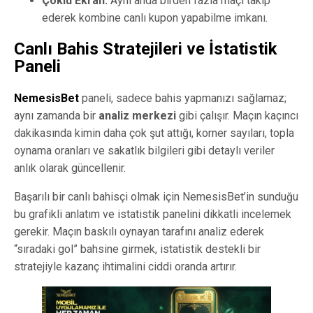
Çoklu Ekran:
Aynı anda birden fazla maçı takip
ederek kombine canlı kupon yapabilme imkanı.
Canlı Bahis Stratejileri ve İstatistik
Paneli
NemesisBet
paneli, sadece bahis yapmanızı sağlamaz;
aynı zamanda bir
analiz merkezi
gibi çalışır. Maçın kaçıncı
dakikasında kimin daha çok şut attığı, korner sayıları, topla
oynama oranları ve sakatlık bilgileri gibi detaylı veriler
anlık olarak güncellenir.
Başarılı bir canlı bahisçi olmak için NemesisBet’in sunduğu
bu grafikli anlatım ve istatistik panelini dikkatli incelemek
gerekir. Maçın baskılı oynayan tarafını analiz ederek
“sıradaki gol” bahsine girmek, istatistik destekli bir
stratejiyle kazanç ihtimalini ciddi oranda artırır.