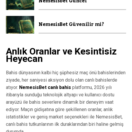
Nemesisbet Güncel
NemesisBet Güvenilir mi?
Anlık Oranlar ve Kesintisiz
Heyecan
Bahis dünyasının kalbi hiç şüphesiz maç önü bahislerinden
ziyade, her saniyesi aksiyon dolu olan canlı bahislerde
atıyor.
NemesisBet canlı bahis
platformu, 2026 yılı
itibarıyla sunduğu teknolojik altyapı ve kullanıcı dostu
arayüzü ile bahis severlere dinamik bir deneyim vaat
ediyor. Maçın gidişatına göre şekillenen oranlar, anlık
istatistikler ve geniş market seçenekleri ile NemesisBet,
canlı bahis tutkunlarının ilk duraklarından biri haline gelmiş
durumda.