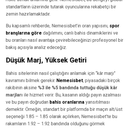
standartların üzerinde tutarak oyuncularına rekabetçi bir
zemin hazırlamaktadır.
Bu kapsamlı rehberde, Nemesisbet’in oran yapısını,
spor
branşlarına göre
dağılımını, canlı bahis dinamiklerini ve
bu oranları nasıl avantaja çevirebileceğinizi profesyonel bir
bakış açısıyla analiz edeceğiz.
Düşük Marj, Yüksek Getiri
Bahis sitelerinin nasıl çalıştığını anlamak için “kâr marjı”
kavramını bilmek gerekir.
Nemesisbet
, piyasadaki birçok
rakibinin aksine
%3 ile %5 bandında tuttuğu düşük kâr
marjları
ile hizmet verir. Bu, kasanın aldığı payın azalması
ve bu payın doğrudan
bahis oranlarına
yansıtılması
demektir. Örneğin, standart bir platformda bir maçın alt/üst
seçeneği 1.85 – 1.85 olarak açılırken, Nemesisbet’te bu
rakamların 1.92 – 1.92 bandında olduğunu görmek