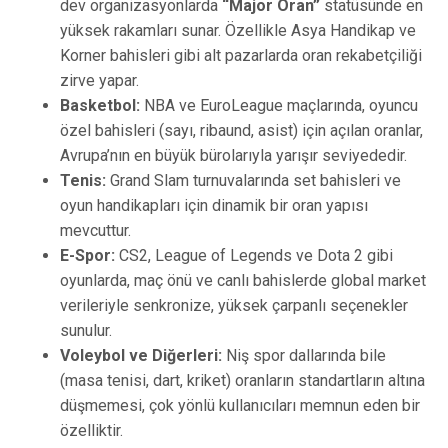
dev organizasyonlarda
“Major Oran”
statüsünde en
yüksek rakamları sunar. Özellikle Asya Handikap ve
Korner bahisleri gibi alt pazarlarda oran rekabetçiliği
zirve yapar.
Basketbol:
NBA ve EuroLeague maçlarında, oyuncu
özel bahisleri (sayı, ribaund, asist) için açılan oranlar,
Avrupa’nın en büyük bürolarıyla yarışır seviyededir.
Tenis:
Grand Slam turnuvalarında set bahisleri ve
oyun handikapları için dinamik bir oran yapısı
mevcuttur.
E-Spor:
CS2, League of Legends ve Dota 2 gibi
oyunlarda, maç önü ve canlı bahislerde global market
verileriyle senkronize, yüksek çarpanlı seçenekler
sunulur.
Voleybol ve Diğerleri:
Niş spor dallarında bile
(masa tenisi, dart, kriket) oranların standartların altına
düşmemesi, çok yönlü kullanıcıları memnun eden bir
özelliktir.