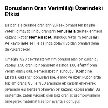
Bonusların Oran Verimliliği Üzerindeki
Etkisi
Bir bahis sitesinde oranların yüksek olması tek başına
yeterli olmayabilir; bu oranların
bonuslarla
desteklenmesi
kazancı katlar.
Nemesisbet
, sunduğu
yatırım bonusları
ve kayıp iadeleri
ile aslında dolaylı yoldan oranları daha
da yukarı çeker.
Örneğin, %20 çevrimsiz yatırım bonusu alan bir kullanıcı,
yaptığı 1.50 oranlı bir bahisten aslında 1.80 efektif oran
verimi almış olur. Nemesisbet’in sunduğu
“Kombine
Ekstra Kazanç”
bonusları ise, 4 maç ve üzeri kuponlarda
toplam orana %5 ile %50 arasında ek çarpan ekleyerek,
piyasada eşi benzeri olmayan bir kazanç kapısı aralar. Bu
sistemde, zaten yüksek olan baz oranlar, promosyonlarla
birleşerek matematiksel bir avantaja dönüşür.