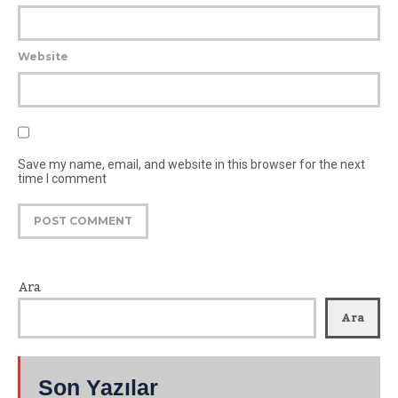
Website
Save my name, email, and website in this browser for the next
time I comment
Ara
Ara
Son Yazılar