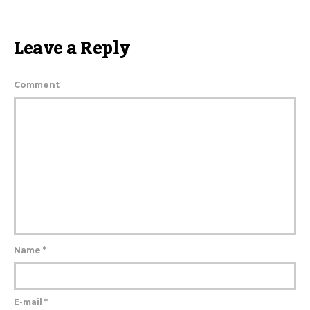
Leave a Reply
Comment
Name
*
E-mail
*