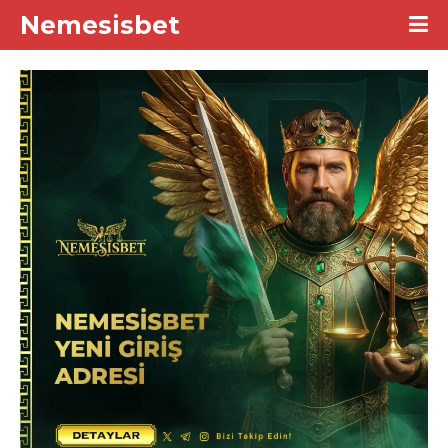
Nemesisbet