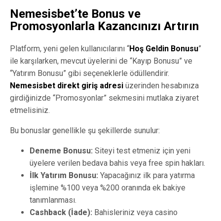
Nemesisbet’te Bonus ve
Promosyonlarla Kazancınızı Artırın
Platform, yeni gelen kullanıcılarını “
Hoş Geldin Bonusu
”
ile karşılarken, mevcut üyelerini de “Kayıp Bonusu” ve
“Yatırım Bonusu” gibi seçeneklerle ödüllendirir.
Nemesisbet direkt giriş adresi
üzerinden hesabınıza
girdiğinizde “Promosyonlar” sekmesini mutlaka ziyaret
etmelisiniz.
Bu bonuslar genellikle şu şekillerde sunulur:
Deneme Bonusu:
Siteyi test etmeniz için yeni
üyelere verilen bedava bahis veya free spin hakları.
İlk Yatırım Bonusu:
Yapacağınız ilk para yatırma
işlemine %100 veya %200 oranında ek bakiye
tanımlanması.
Cashback (İade):
Bahisleriniz veya casino