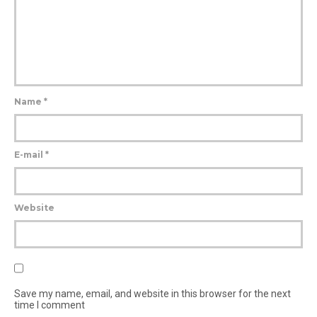
Name
*
E-mail
*
Website
Save my name, email, and website in this browser for the next
time I comment