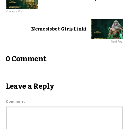
Previous Post
Nemesisbet Giriş Linki
Next Post
0 Comment
Leave a Reply
Comment