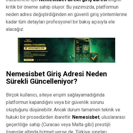
kritik bir öneme sahip oluyor. Bu yazımızda, platformun
neden adres değiştirdiğinden en güvenli giriş yöntemlerine
kadar tüm detayları profesyonel bir bakış açısıyla ele
alacağız.
Nemesisbet Giriş Adresi Neden
Sürekli Güncelleniyor?
Birçok kullanıcı, siteye erişim sağlayamadığında
platformun kapandığını veya bir güvenlik sorunu
oluştuğunu düşünebilir. Ancak durum tamamen teknik ve
hukuki bir prosedürden ibarettir.
Nemesisbet
, uluslararası
geçerliliğe sahip (Curacao veya Malta gibi) prestijli
lisanslar altında hizmet verse de, Türkiye sınırları