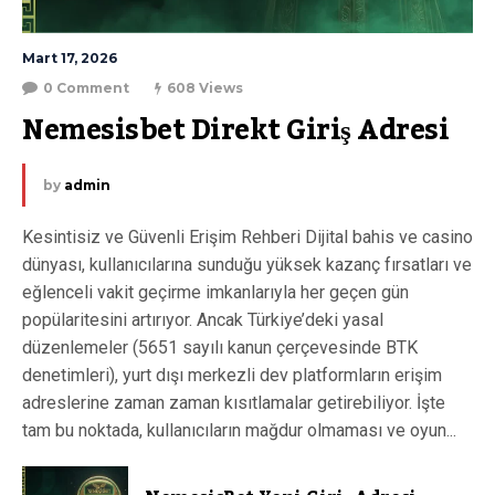
Mart 17, 2026
0 Comment
608 Views
Nemesisbet Direkt Giriş Adresi
by
admin
Kesintisiz ve Güvenli Erişim Rehberi Dijital bahis ve casino
dünyası, kullanıcılarına sunduğu yüksek kazanç fırsatları ve
eğlenceli vakit geçirme imkanlarıyla her geçen gün
popülaritesini artırıyor. Ancak Türkiye’deki yasal
düzenlemeler (5651 sayılı kanun çerçevesinde BTK
denetimleri), yurt dışı merkezli dev platformların erişim
adreslerine zaman zaman kısıtlamalar getirebiliyor. İşte
tam bu noktada, kullanıcıların mağdur olmaması ve oyun...