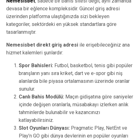
Nemesisbet
, sadece bir bahis sitesi değil, aynı zamanda
devasa bir eğlence kompleksidir. Güncel giriş adresi
üzerinden platforma ulaştığınızda sizi bekleyen
kategoriler, sektördeki en yüksek standartlara göre
tasarlanmıştır.
Nemesisbet direkt giriş adresi
ile erişebileceğiniz ana
hizmet kalemleri şunlardır:
Spor Bahisleri:
Futbol, basketbol, tenis gibi popüler
branşların yanı sıra kriket, dart ve e-spor gibi niş
alanlarda bile piyasa ortalamasının üzerinde oranlar
sunulur.
Canlı Bahis Modülü:
Maçın gidişatına göre saniyeler
içinde değişen oranlarla, müsabakayı izlerken anlık
tahminlerde bulunabilir ve kazancınızı
katlayabilirsiniz.
Slot Oyunları Dünyası:
Pragmatic Play, NetEnt ve
Play’n GO gibi dünya devlerinin en popüler oyunları