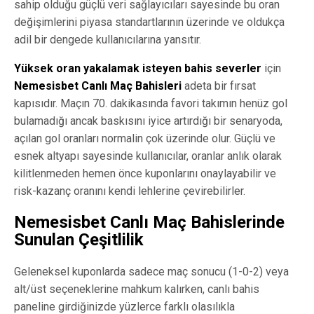
sahip olduğu güçlü veri sağlayıcıları sayesinde bu oran
değişimlerini piyasa standartlarının üzerinde ve oldukça
adil bir dengede kullanıcılarına yansıtır.
Yüksek oran yakalamak isteyen bahis severler
için
Nemesisbet Canlı Maç Bahisleri
adeta bir fırsat
kapısıdır. Maçın 70. dakikasında favori takımın henüz gol
bulamadığı ancak baskısını iyice artırdığı bir senaryoda,
açılan gol oranları normalin çok üzerinde olur. Güçlü ve
esnek altyapı sayesinde kullanıcılar, oranlar anlık olarak
kilitlenmeden hemen önce kuponlarını onaylayabilir ve
risk-kazanç oranını kendi lehlerine çevirebilirler.
Nemesisbet Canlı Maç Bahislerinde
Sunulan Çeşitlilik
Geleneksel kuponlarda sadece maç sonucu (1-0-2) veya
alt/üst seçeneklerine mahkum kalırken, canlı bahis
paneline girdiğinizde yüzlerce farklı olasılıkla