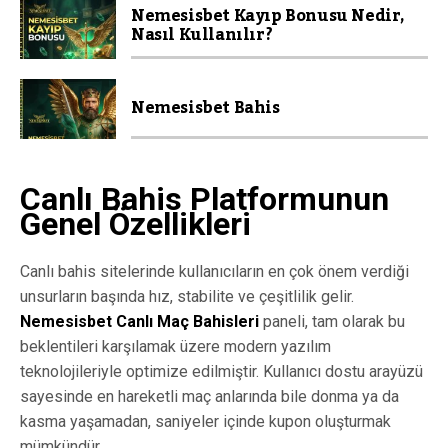
Nemesisbet Kayıp Bonusu Nedir,
Nasıl Kullanılır?
Nemesisbet Bahis
Canlı Bahis Platformunun
Genel Özellikleri
Canlı bahis sitelerinde kullanıcıların en çok önem verdiği
unsurların başında hız, stabilite ve çeşitlilik gelir.
Nemesisbet Canlı Maç Bahisleri
paneli, tam olarak bu
beklentileri karşılamak üzere modern yazılım
teknolojileriyle optimize edilmiştir. Kullanıcı dostu arayüzü
sayesinde en hareketli maç anlarında bile donma ya da
kasma yaşamadan, saniyeler içinde kupon oluşturmak
mümkündür.