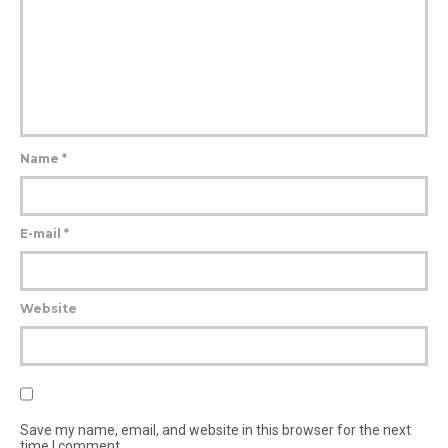
Name
*
E-mail
*
Website
Save my name, email, and website in this browser for the next
time I comment